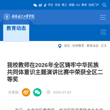
学生
校友
教工
邮箱
OA
教务
信息门户
教育动态
首页
-
科研教育
-
教育动态
-
正文
我校教师在2026年全区铸牢中华民族
共同体意识主题演讲比赛中荣获全区二
等奖
分享到：
2026-07-02