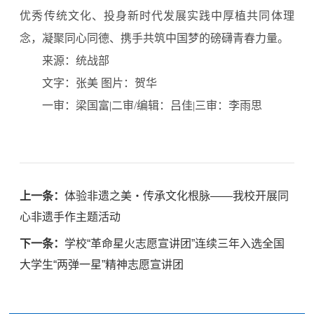
优秀传统文化、投身新时代发展实践中厚植共同体理
念，凝聚同心同德、携手共筑中国梦的磅礴青春力量。
来源：统战部
文字：张美 图片：贺华
一审：梁国富|二审/编辑：吕佳|三审：李雨思
上一条：
体验非遗之美・传承文化根脉——我校开展同
心非遗手作主题活动
下一条：
学校“革命星火志愿宣讲团”连续三年入选全国
大学生“两弹一星”精神志愿宣讲团