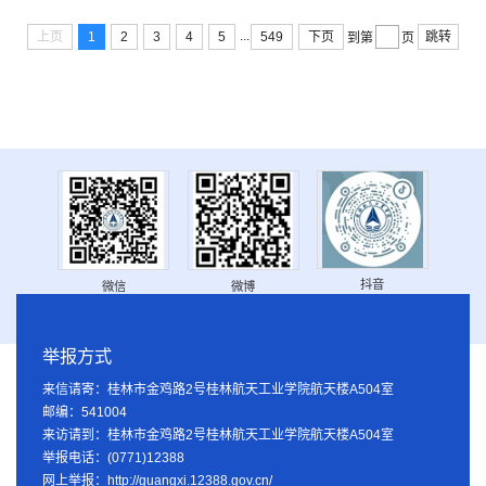
...
上页
1
2
3
4
5
549
下页
跳转
到第
页
抖音
微信
微博
举报方式
来信请寄：桂林市金鸡路2号桂林航天工业学院航天楼A504室
邮编：541004
来访请到：桂林市金鸡路2号桂林航天工业学院航天楼A504室
举报电话：(0771)12388
网上举报：http://guangxi.12388.gov.cn/