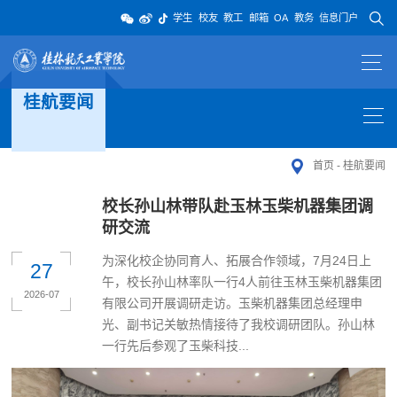
学生
校友
教工
邮箱
OA
教务
信息门户
桂航要闻
首页
-
桂航要闻
校长孙山林带队赴玉林玉柴机器集团调
研交流
为深化校企协同育人、拓展合作领域，7月24日上
27
午，校长孙山林率队一行4人前往玉林玉柴机器集团
2026-07
有限公司开展调研走访。玉柴机器集团总经理申
光、副书记关敏热情接待了我校调研团队。孙山林
一行先后参观了玉柴科技...