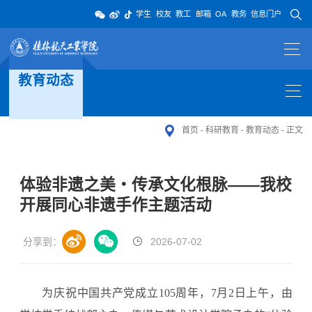
学生
校友
教工
邮箱
OA
教务
信息门户
教育动态
首页
-
科研教育
-
教育动态
-
正文
体验非遗之美・传承文化根脉——我校
开展同心非遗手作主题活动
分享到：
2026-07-02
为庆祝中国共产党成立105周年，7月2日上午，由