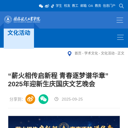
学生
校友
教工
邮箱
OA
教务
信息门户
文化活动
首页
-
学术文化
-
文化活动
-
正文
“薪火相传启新程 青春逐梦谱华章”
2025年迎新生庆国庆文艺晚会
分享到：
2025-09-25