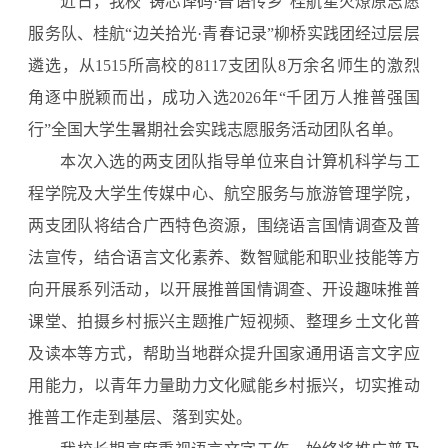
近日，我校“铸芯译码·普语传乡”桂航星火燎原志愿
服务队、桂航“边关拾光·青春记录”柳桥实践团经过层层
遴选，从1515所高校的8117支团队8万余名师生的激烈
角逐中脱颖而出，成功入选2026年“千团万人推普强国
行”全国大学生暑期社会实践志愿服务活动团队名单。
本次入选的两支团队指导单位来自计算机科学与工
程学院及大学生传媒中心、航空服务与旅游管理学院，
两支团队将结合广西特色资源，围绕语言国情调查及普
法宣传，结合语言文化素养、数智赋能和职业技能等方
向开展系列活动，以开展推普国情调查、开设趣味推普
课堂、拍摄乡村振兴主题推广短视频、整理乡土文化普
及读本等方式，帮助当地群众提升国家通用语言文字应
用能力，以青年力量助力文化赋能乡村振兴，切实推动
推普工作走到基层、落到实处。