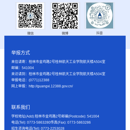
抖音
微信
微博
举报方式
来信请寄：桂林市金鸡路2号桂林航天工业学院航天楼A504室
邮编：541004
来访请到：桂林市金鸡路2号桂林航天工业学院航天楼A504室
举报电话：(0771)12388
网上举报：http://guangxi.12388.gov.cn/
联系我们
学校地址(Add):桂林市金鸡路2号邮编(Postcode): 541004
电话(Tel): 0773-5863280传真(Fax): 0773-5863286
招生咨询电话(Tel): 0773-2253028