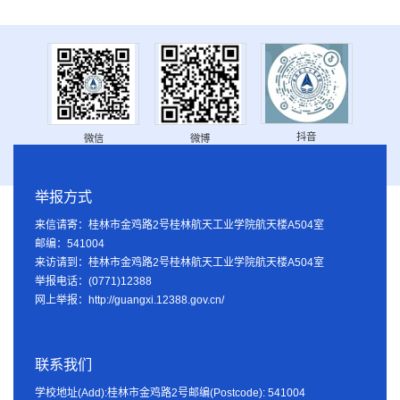
抖音
微信
微博
举报方式
来信请寄：桂林市金鸡路2号桂林航天工业学院航天楼A504室
邮编：541004
来访请到：桂林市金鸡路2号桂林航天工业学院航天楼A504室
举报电话：(0771)12388
网上举报：http://guangxi.12388.gov.cn/
联系我们
学校地址(Add):桂林市金鸡路2号邮编(Postcode): 541004