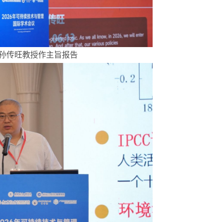
学孙传旺教授作主旨报告