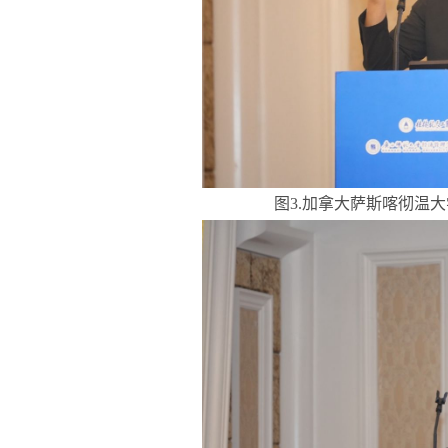
图3.加拿大萨斯喀彻温大学A