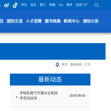
学生
校友
教工
邮箱
OA
教务
信息门户
位
国际交流
人才招聘
图书档案
新闻中心
通知公告
首页
-
媒体桂航
-
正文
最新动态
学校赴南宁开展访企拓岗
2026-08-03
专项活动深...