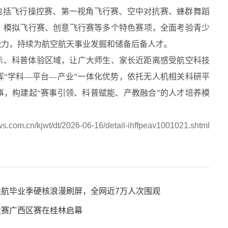
包括飞行操控赛、第一视角飞行赛、空中对抗赛、蜂群舞蹈
、模拟飞行赛、创意飞行赛等多个特色赛项，全面考验青少
能力，持续为航空航天事业发掘和储备后备人才。
示、科普体验区域，让广大师生、家长近距离感受航空科技
“学科—平台—产业”一体化优势，依托无人机相关科研平
，构建起“赛事引领、科普赋能、产教融合”的人才培养模
s.com.cn/kjwt/dt/2026-06-16/detail-ihffpeav1001021.shtml
航毕业季硬核浪漫刷屏，全网近7万人次围观
大赛广西区赛在桂林启幕