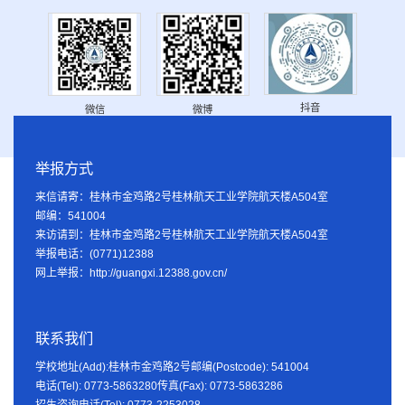
抖音
微信
微博
举报方式
来信请寄：桂林市金鸡路2号桂林航天工业学院航天楼A504室
邮编：541004
来访请到：桂林市金鸡路2号桂林航天工业学院航天楼A504室
举报电话：(0771)12388
网上举报：http://guangxi.12388.gov.cn/
联系我们
学校地址(Add):桂林市金鸡路2号邮编(Postcode): 541004
电话(Tel): 0773-5863280传真(Fax): 0773-5863286