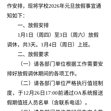
作安排，现将学校
2026
年元旦
放假事宜通
知如下：
一、放假安排
1
月
1
日（周四）至
3
日（周六）放假
调休，共
3
天。
1
月
4
日（周日）上班。
二、放假要求
（
一）请各部门单位根据工作需要安
排好放假调休期间的各项工作。
（二）请各部门单位严格执行值班制
度，于
12
月
26
日
17:00
前通过
OA
系统报送
假期值班人员名单（含联系电话）。